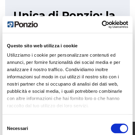
Unica di Ponzio: la
finestra
intelligente per
Questo sito web utilizza i cookie
isolamento e
Utilizziamo i cookie per personalizzare contenuti ed
design senza
annunci, per fornire funzionalità dei social media e per
analizzare il nostro traffico. Condividiamo inoltre
compromessi
informazioni sul modo in cui utilizzi il nostro sito con i
nostri partner che si occupano di analisi dei dati web,
pubblicità e social media, i quali potrebbero combinarle
con altre informazioni che hai fornito loro o che hanno
Con il suo
sistema di tenuta senza
raccolto dal tuo utilizzo dei loro servizi.
guarnizione centrale
, Unica di Ponzio rappresenta
una vera
rivoluzione nei serramenti in
Selezione
alluminio
, combinando:
Necessari
del