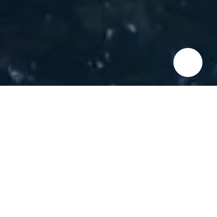
Immagina una casa dove il freddo
dell'inverno e il caldo soffocante
dell'estate non ti disturbano più.