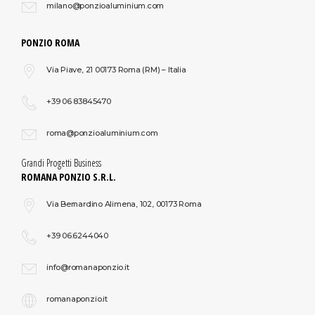
PENNE, PE 65017
milano@ponzioaluminium.com
ITALIA
PONZIO ROMA
Più info
Via Piave, 21 00173 Roma (RM) – Italia
Directions
+39 06 83845470
ALLUMINIO VAL VIBRATA SRL
roma@ponzioaluminium.com
Via Aldo Moro, 47
Grandi Progetti Business
NERETO, TE 64015
ROMANA PONZIO S.R.L.
ITALIA
Via Bernardino Alimena, 102, 00173 Roma
Più info
+39 06.6244040
Directions
info@romanaponzio.it
L.F.A. SRL
romanaponzio.it