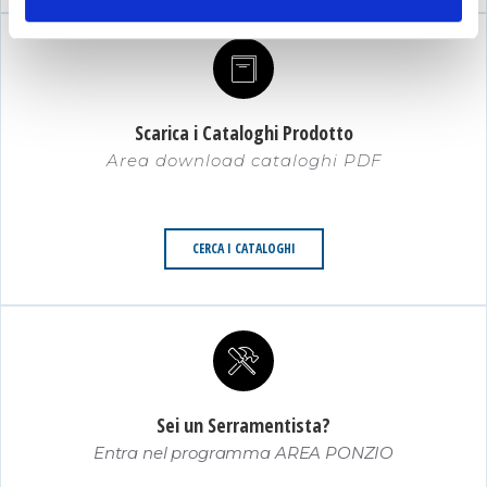
ITALIA
Più info
Directions
Scarica i Cataloghi Prodotto
NORI SYSTEMS
Area download cataloghi PDF
Strada Statale 80
PIANO D'ACCIO, TE 64100
CERCA I CATALOGHI
ITALIA
Più info
Directions
FIMAV SRL
Sei un Serramentista?
C/DA SALARA ZONA ARTIGIANALE
Entra nel programma AREA PONZIO
BASCIANO, TE 64030