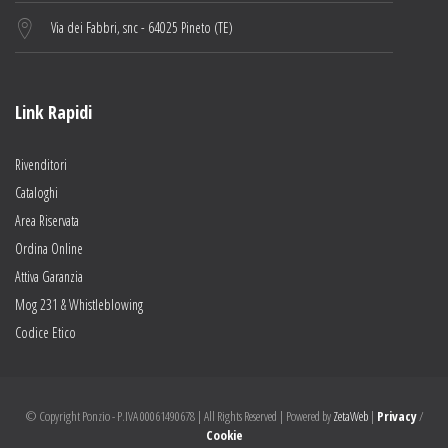
VIA CIRCOLARE, 07
Via dei Fabbri, snc - 64025 Pineto (TE)
SPOLTORE, PE 65010
ITALY
Più info
Link Rapidi
Directions
Rivenditori
Cataloghi
I.C.A.F. SRL
Area Riservata
VIA PO, 76
Ordina Online
SAN GIOVANNI TEATINO, CH 66020
Attiva Garanzia
ITALIA
Mog 231 & Whistleblowing
Codice Etico
Più info
Directions
© Copyright Ponzio - P.IVA 00061490678 | All Rights Reserved | Powered by
ZetaWeb
|
Privacy
/
Cookie