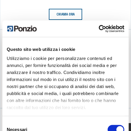
Più info
CHIAMA ORA
Directions
F.LLI SECONETTI SRL
VIA FONTE ANTICA, 6
MUTIGNANO, TE 64025
Questo sito web utilizza i cookie
ITALIA
Utilizziamo i cookie per personalizzare contenuti ed
Hai installato gli infissi Ponzio a casa tua?
annunci, per fornire funzionalità dei social media e per
Più info
Raccontaci la tua esperienza
analizzare il nostro traffico. Condividiamo inoltre
informazioni sul modo in cui utilizzi il nostro sito con i
Directions
nostri partner che si occupano di analisi dei dati web,
VAI AL MODULO
pubblicità e social media, i quali potrebbero combinarle
DE LAURETIS SRL
con altre informazioni che hai fornito loro o che hanno
raccolto dal tuo utilizzo dei loro servizi.
SS. 150 Km.10
NOTARESCO, TE 64024
Selezione
ITALY
Necessari
del