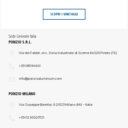
ITALIA
SCOPRI I VANTAGGI
Più info
Directions
Sede Generale Italia
PONZIO S.R.L.
PEDICONE SERRAMENTI SNC
Via dei Fabbri, snc, Zona Industriale di Scerne 64025 Pineto (TE)
Via Bruschelli,28/30 - Z.A.V Pavone
TERAMO, TE 64100
+39 085.94641
ITALIA
info@ponzioaluminium.com
Più info
PONZIO MILANO
Directions
Via Giuseppe Barellai, 6 20123 Milano (MI) – Italia
L. & G. INFISSI SNC
+39 02 50020721
Loc. Ponte S. Antonio