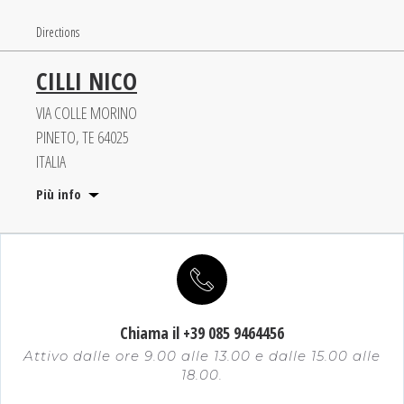
Directions
CILLI NICO
VIA COLLE MORINO
PINETO, TE 64025
ITALIA
Più info
Directions
NEW ELLEPI SRL
ZONA ARTIGIANALE AUTOPORTO
Chiama il +39 085 9464456
ROSETO DEGLI ABRUZZI, TE 64026
Attivo dalle ore 9.00 alle 13.00 e dalle 15.00 alle
ITALIA
18.00.