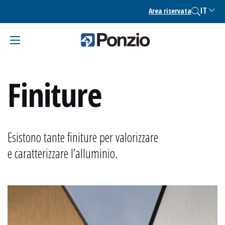
Skip
IT
Area riservata
to
content
Finiture
Esistono tante finiture per valorizzare
e caratterizzare l’alluminio.