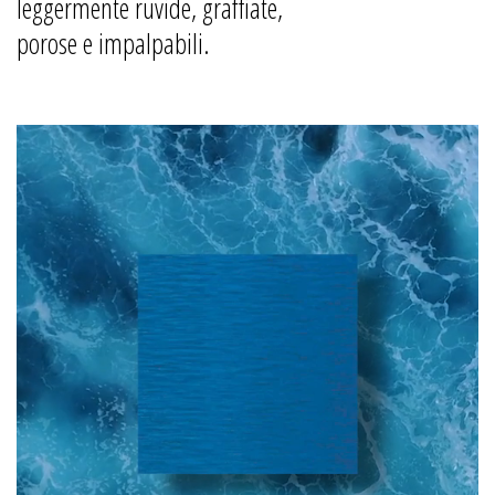
leggermente ruvide, graffiate,
porose e impalpabili.