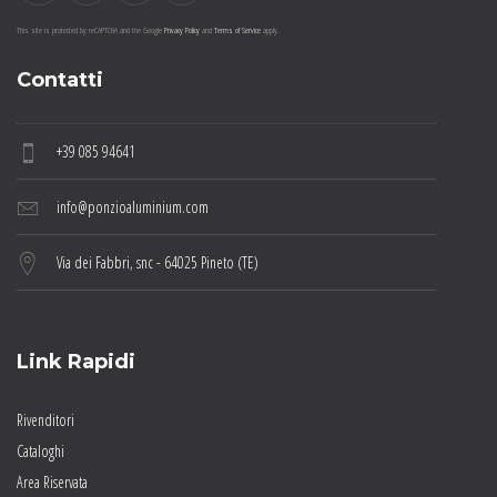
This site is protected by reCAPTCHA and the Google
Privacy Policy
and
Terms of Service
apply.
Contatti
+39 085 94641
info@ponzioaluminium.com
Via dei Fabbri, snc - 64025 Pineto (TE)
Link Rapidi
Rivenditori
Cataloghi
Area Riservata