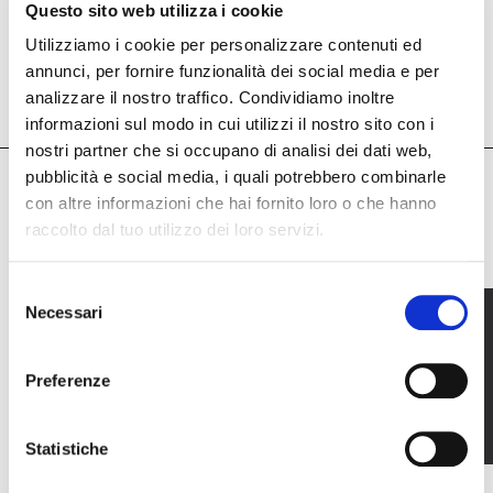
Questo sito web utilizza i cookie
Scopri tutte le finiture
Utilizziamo i cookie per personalizzare contenuti ed
annunci, per fornire funzionalità dei social media e per
analizzare il nostro traffico. Condividiamo inoltre
informazioni sul modo in cui utilizzi il nostro sito con i
nostri partner che si occupano di analisi dei dati web,
pubblicità e social media, i quali potrebbero combinarle
con altre informazioni che hai fornito loro o che hanno
Qualità
raccolto dal tuo utilizzo dei loro servizi.
Selezione
Necessari
del
La produzione interna di tutte le finiture ci
consenso
permette di garantire standard di qualità
Preferenze
impeccabili.
Statistiche
Ogni dettaglio è curato nei minimi particolari per