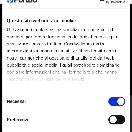
Questo sito web utilizza i cookie
IN QUESTA AREA
Utilizziamo i cookie per personalizzare contenuti ed
annunci, per fornire funzionalità dei social media e per
analizzare il nostro traffico. Condividiamo inoltre
PONZIO TROVERAI:
informazioni sul modo in cui utilizzi il nostro sito con i
nostri partner che si occupano di analisi dei dati web,
pubblicità e social media, i quali potrebbero combinarle
con altre informazioni che hai fornito loro o che hanno
®
UNICA
raccolto dal tuo utilizzo dei loro servizi.
Selezione
Il nuovo sistema firmato Ponzio
Necessari
del
consenso
Preferenze