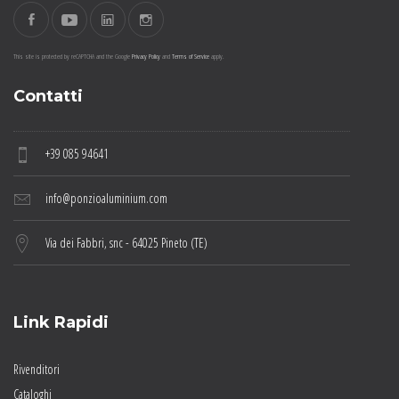
This site is protected by reCAPTCHA and the Google
Privacy Policy
and
Terms of Service
apply.
Contatti
+39 085 94641
info@ponzioaluminium.com
Via dei Fabbri, snc - 64025 Pineto (TE)
Link Rapidi
Rivenditori
Cataloghi