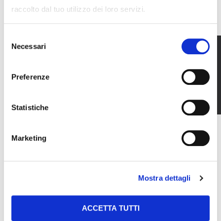
100
raccolto dal tuo utilizzo dei loro servizi.
FIXING GRADATION
Selezione
Necessari
del
consenso
Preferenze
Statistiche
Marketing
Mostra dettagli
45°
ADJUSTABLE OGIVE
ACCETTA TUTTI