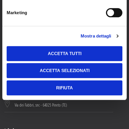
Marketing
Mostra dettagli
This site is protected by reCAPTCHA and the Google
Privacy Policy
and
Terms of Service
apply.
ACCETTA TUTTI
Contacts
ACCETTA SELEZIONATI
+39 085 94641
RIFIUTA
info@ponzioaluminium.com
Via dei Fabbri, snc - 64025 Pineto (TE)