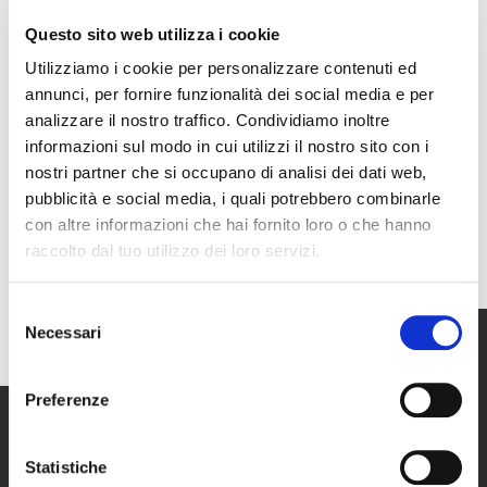
Ruko Bizlink Blok R1, 1 - Sukamulya, Cikupa, Kabupaten
Questo sito web utilizza i cookie
Tangeran
Utilizziamo i cookie per personalizzare contenuti ed
annunci, per fornire funzionalità dei social media e per
analizzare il nostro traffico. Condividiamo inoltre
+ 0813 10134053
informazioni sul modo in cui utilizzi il nostro sito con i
nostri partner che si occupano di analisi dei dati web,
pubblicità e social media, i quali potrebbero combinarle
pt.azienda.italiana@gmail.com
con altre informazioni che hai fornito loro o che hanno
raccolto dal tuo utilizzo dei loro servizi.
Selezione
Necessari
del
consenso
Preferenze
Statistiche