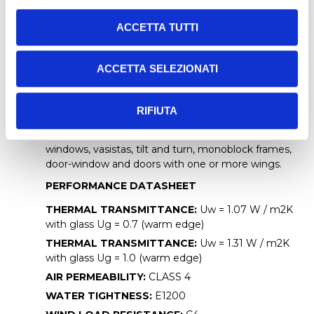
MAIN SYSTEM SIZE:
ACCETTA TUTTI
Frame sect.
: 65/80,5 mm.
Mobile frame profile sect.
: 65/74 mm.
ACCETTA SELEZIONATI
Frame/wing gap
: 5 mm.
Glass rabbet flap
: 22 mm.
RIFIUTA
Wall flap
: 22 mm.
APPLICATION:
The system allows the realization of:
windows, vasistas, tilt and turn, monoblock frames,
door-window and doors with one or more wings.
PERFORMANCE DATASHEET
THERMAL TRANSMITTANCE:
Uw = 1.07 W / m2K
with glass Ug = 0.7 (warm edge)
THERMAL TRANSMITTANCE:
Uw = 1.31 W / m2K
with glass Ug = 1.0 (warm edge)
AIR PERMEABILITY:
CLASS 4
WATER TIGHTNESS:
E1200