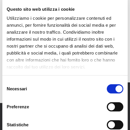
2nd Floor- Hamad Tower- 7421 King Fahad Road, Olaya District,
Questo sito web utilizza i cookie
12212 Riyadh, KSA
Utilizziamo i cookie per personalizzare contenuti ed
annunci, per fornire funzionalità dei social media e per
analizzare il nostro traffico. Condividiamo inoltre
+966 560 987 904
informazioni sul modo in cui utilizzi il nostro sito con i
nostri partner che si occupano di analisi dei dati web,
pubblicità e social media, i quali potrebbero combinarle
ayman@mono-line.co
con altre informazioni che hai fornito loro o che hanno
raccolto dal tuo utilizzo dei loro servizi.
Selezione
Necessari
del
consenso
Preferenze
Statistiche