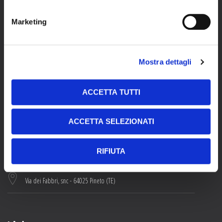
Marketing
Mostra dettagli
This site is protected by reCAPTCHA and the Google
Privacy Policy
and
Terms of Service
apply.
ACCETTA TUTTI
Contacts
ACCETTA SELEZIONATI
+39 085 94641
RIFIUTA
info@ponzioaluminium.com
Via dei Fabbri, snc - 64025 Pineto (TE)