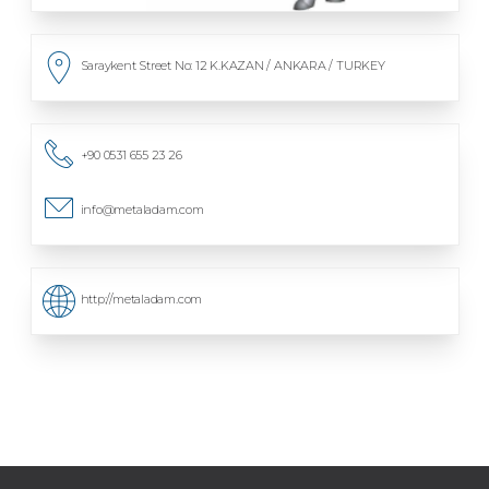
Saraykent Street No: 12 K.KAZAN / ANKARA / TURKEY
+90 0531 655 23 26
info@metaladam.com
http://metaladam.com