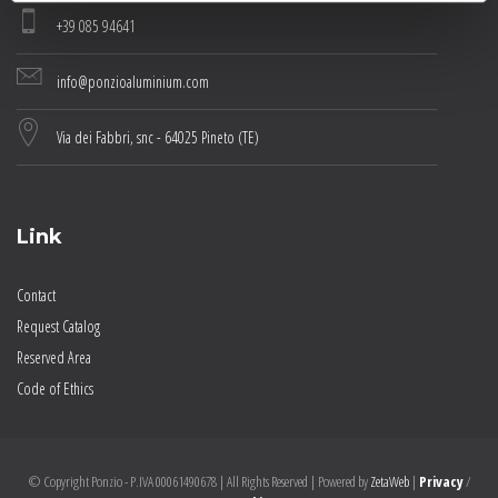
+39 085 94641
info@ponzioaluminium.com
Via dei Fabbri, snc - 64025 Pineto (TE)
Link
Contact
Request Catalog
Reserved Area
Code of Ethics
© Copyright Ponzio - P.IVA 00061490678 | All Rights Reserved | Powered by
ZetaWeb
|
Privacy
/