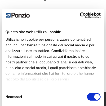
Questo sito web utilizza i cookie
Utilizziamo i cookie per personalizzare contenuti ed
Kuwait, Al-Rai Industrial Area,
annunci, per fornire funzionalità dei social media e per
Near True Value, Block-1, Street-17, Building: 1547
analizzare il nostro traffico. Condividiamo inoltre
informazioni sul modo in cui utilizzi il nostro sito con i
nostri partner che si occupano di analisi dei dati web,
+965 9977-0044 / + 965 9690-1767
pubblicità e social media, i quali potrebbero combinarle
con altre informazioni che hai fornito loro o che hanno
ar@escomsystems.com
raccolto dal tuo utilizzo dei loro servizi.
Selezione
Necessari
http://escomsystems.com/
del
consenso