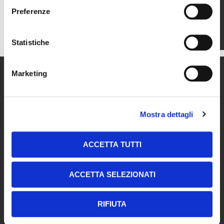
Preferenze
Statistiche
Marketing
Mostra dettagli
ACCETTA TUTTI
ACCETTA SELEZIONATI
This site is protected by reCAPTCHA and the Google
Privacy Policy
and
Terms of Service
apply.
Contacts
RIFIUTA